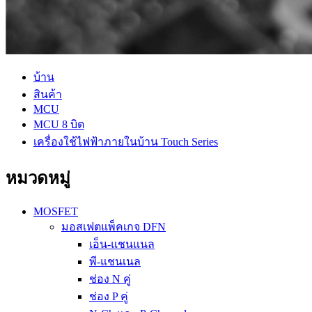
บ้าน
สินค้า
MCU
MCU 8 บิต
เครื่องใช้ไฟฟ้าภายในบ้าน Touch Series
หมวดหมู่
MOSFET
มอสเฟตแพ็คเกจ DFN
เอ็น-แชนแนล
พี-แชนเนล
ช่อง N คู่
ช่อง P คู่