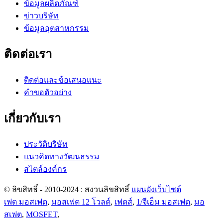
ข้อมูลผลิตภัณฑ์
ข่าวบริษัท
ข้อมูลอุตสาหกรรม
ติดต่อเรา
ติดต่อและข้อเสนอแนะ
คำขอตัวอย่าง
เกี่ยวกับเรา
ประวัติบริษัท
แนวคิดทางวัฒนธรรม
สไตล์องค์กร
© ลิขสิทธิ์ - 2010-2024 : สงวนลิขสิทธิ์
แผนผังเว็บไซต์
เฟต มอสเฟต
,
มอสเฟต 12 โวลต์
,
เฟตส์
,
1/จีเอ็ม มอสเฟต
,
มอ
สเฟต
,
MOSFET
,