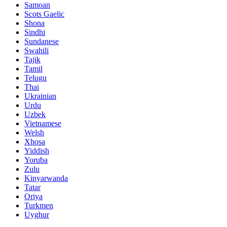
Samoan
Scots Gaelic
Shona
Sindhi
Sundanese
Swahili
Tajik
Tamil
Telugu
Thai
Ukrainian
Urdu
Uzbek
Vietnamese
Welsh
Xhosa
Yiddish
Yoruba
Zulu
Kinyarwanda
Tatar
Oriya
Turkmen
Uyghur