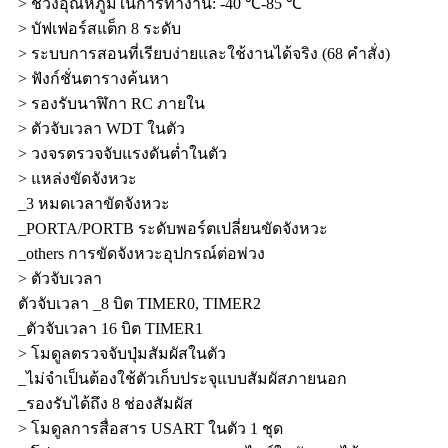
> ช่วงอุณหภูมิในการทำงาน: -40 ℃-85 ℃
> บัฟเฟอร์สแต็ก 8 ระดับ
> ระบบการสอนที่เรียบง่ายและใช้งานได้จริง (68 คำสั่ง)
> ฟังก์ชั่นตารางค้นหา
> รองรับนาฬิกา RC ภายใน
> ตัวจับเวลา WDT ในตัว
> วงจรตรวจจับแรงดันต่ำในตัว
> แหล่งขัดจังหวะ
_3 หมดเวลาขัดจังหวะ
_PORTA/PORTB ระดับพอร์ตเปลี่ยนขัดจังหวะ
_others การขัดจังหวะอุปกรณ์ต่อพ่วง
> ตัวจับเวลา
ตัวจับเวลา _8 บิต TIMER0, TIMER2
_ตัวจับเวลา 16 บิต TIMER1
> โมดูลตรวจจับปุ่มสัมผัสในตัว
_ไม่จำเป็นต้องใช้ตัวเก็บประจุแบบสัมผัสภายนอก
_รองรับได้ถึง 8 ช่องสัมผัส
> โมดูลการสื่อสาร USART ในตัว 1 ชุด