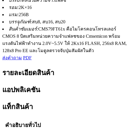
ประเภทหน่วยความจำ:
แฟลช
รอม:
2K×16
แรม:
256B
บรรจุุภัณฑ์:
สบ8, สบ16, สบ20
สินค้าซัมเมอร์:
CMS79FT61x คือไมโครคอนโทรลเลอร์
CMOS 8 บิตเสริมหน่วยความจำแฟลชของ Cmsemicon พร้อม
แรงดันไฟฟ้าทำงาน 2.0V~5.5V ให้ 2Kx16 FLASH, 256x8 RAM,
128x8 Pro EE และโมดูลตรวจจับปุ่มสัมผัสในตัว
ส่งคำถาม
PDF
รายละเอียดสินค้า
แอปพลิเคชัน
แท็กสินค้า
คำอธิบายทั่วไป