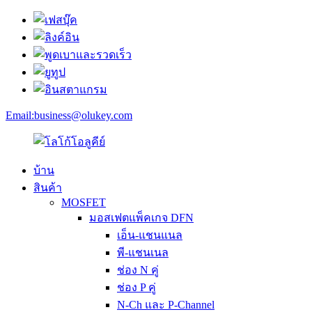
Email:
business@olukey.com
บ้าน
สินค้า
MOSFET
มอสเฟตแพ็คเกจ DFN
เอ็น-แชนแนล
พี-แชนเนล
ช่อง N คู่
ช่อง P คู่
N-Ch และ P-Channel