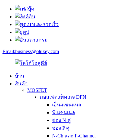
Email:
business@olukey.com
บ้าน
สินค้า
MOSFET
มอสเฟตแพ็คเกจ DFN
เอ็น-แชนแนล
พี-แชนเนล
ช่อง N คู่
ช่อง P คู่
N-Ch และ P-Channel