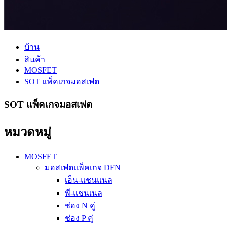
บ้าน
สินค้า
MOSFET
SOT แพ็คเกจมอสเฟต
SOT แพ็คเกจมอสเฟต
หมวดหมู่
MOSFET
มอสเฟตแพ็คเกจ DFN
เอ็น-แชนแนล
พี-แชนเนล
ช่อง N คู่
ช่อง P คู่