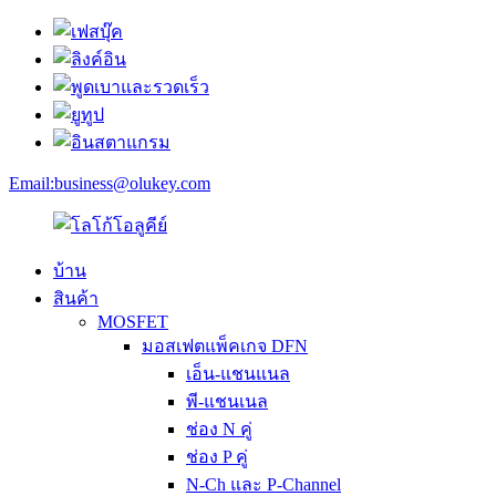
Email:
business@olukey.com
บ้าน
สินค้า
MOSFET
มอสเฟตแพ็คเกจ DFN
เอ็น-แชนแนล
พี-แชนเนล
ช่อง N คู่
ช่อง P คู่
N-Ch และ P-Channel