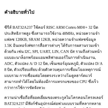
คำอธิบายทั่วไป
ซีรีส์ BAT32A237 ใช้คอร์ RISC ARM Cortex-M0®+ 32 บิต
ประสิทธิภาพสูง ซึ่งสามารถใช้งาน 48MHz, หน่วยความจำ
แฟลช 128KB, SRAM 12KB, หน่วยความจำแฟลชข้อมูล
1.5K อินเทอร์เฟซการสื่อสารต่างๆ ได้รับการผสานรวมเข้า
ด้วยกัน เช่น I2C, SPI, UART, LIN, CAN บัส รวมถึงส่วนหน้า
แบบอะนาล็อกพร้อมแอมพลิฟายเออร์ในการดำเนินงาน,
ADC, ตัวแปลง A/ D 12 บิต, เซ็นเซอร์อุณหภูมิ, ตัวแปลง D/ A
8 บิต, ตัวเปรียบเทียบ ด้วยตัวควบคุมการเชื่อมโยงเหตุการณ์
แบบรวม การเชื่อมต่อโดยตรงระหว่างโมดูลฮาร์ดแวร์
สามารถทำได้โดยไม่ต้องมีการแทรกแซงของ CPU ซึ่งเร็ว
กว่าการใช้การขัดจังหวะ
ความน่าเชื่อถือที่ยอดเยี่ยมของตระกูลไมโครคอนโทรลเลอร์
BAT32A237 มีฟังก์ชันอุปกรณ์ต่อพ่วงแบบรวมที่หลากหลาย