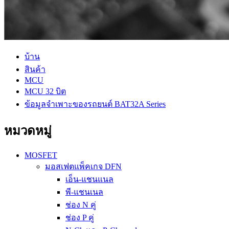
บ้าน
สินค้า
MCU
MCU 32 บิต
ข้อมูลจำเพาะของรถยนต์ BAT32A Series
หมวดหมู่
MOSFET
มอสเฟตแพ็คเกจ DFN
เอ็น-แชนแนล
พี-แชนเนล
ช่อง N คู่
ช่อง P คู่