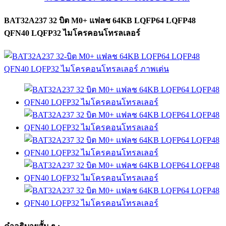
BAT32A237 32 บิต M0+ แฟลช 64KB LQFP64 LQFP48
QFN40 LQFP32 ไมโครคอนโทรลเลอร์