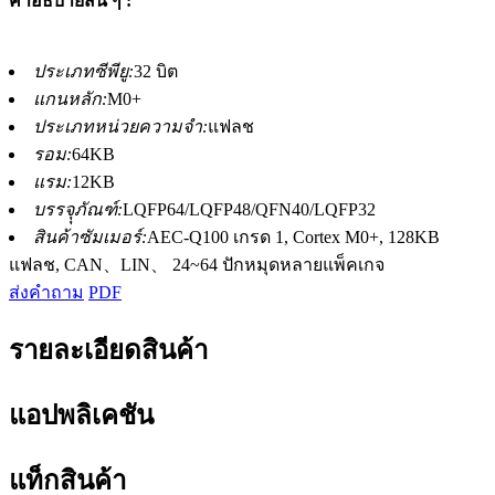
คำอธิบายสั้น ๆ :
ประเภทซีพียู:
32 บิต
แกนหลัก:
M0+
ประเภทหน่วยความจำ:
แฟลช
รอม:
64KB
แรม:
12KB
บรรจุุภัณฑ์:
LQFP64/LQFP48/QFN40/LQFP32
สินค้าซัมเมอร์:
AEC-Q100 เกรด 1, Cortex M0+, 128KB
แฟลช, CAN、LIN、 24~64 ปักหมุดหลายแพ็คเกจ
ส่งคำถาม
PDF
รายละเอียดสินค้า
แอปพลิเคชัน
แท็กสินค้า