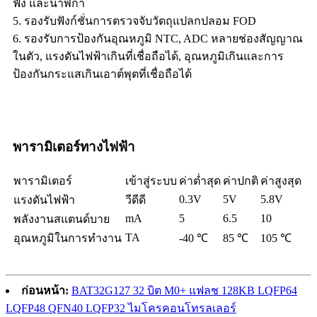
ฟัง และนาฬิกา
5. รองรับฟังก์ชั่นการตรวจจับวัตถุแปลกปลอม FOD
6. รองรับการป้องกันอุณหภูมิ NTC, ADC หลายช่องสัญญาณ
ในตัว, แรงดันไฟฟ้าเกินที่เชื่อถือได้, อุณหภูมิเกินและการ
ป้องกันกระแสเกินเอาต์พุตที่เชื่อถือได้
พารามิเตอร์ทางไฟฟ้า
พารามิเตอร์
เข้าสู่ระบบ
ค่าต่ำสุด
ค่าปกติ
ค่าสูงสุด
0.3V
5V
5.8V
แรงดันไฟฟ้า
วีดีดี
mA
5
6.5
10
พลังงานสแตนด์บาย
TA
อุณหภูมิในการทำงาน
-40 ℃
85 ℃
105 ℃
ก่อนหน้า:
BAT32G127 32 บิต M0+ แฟลช 128KB LQFP64
LQFP48 QFN40 LQFP32 ไมโครคอนโทรลเลอร์