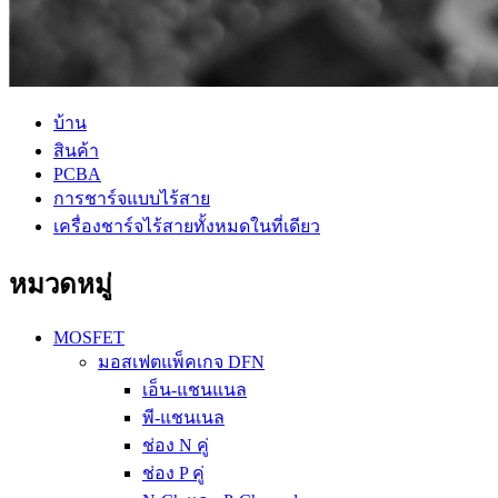
บ้าน
สินค้า
PCBA
การชาร์จแบบไร้สาย
เครื่องชาร์จไร้สายทั้งหมดในที่เดียว
หมวดหมู่
MOSFET
มอสเฟตแพ็คเกจ DFN
เอ็น-แชนแนล
พี-แชนเนล
ช่อง N คู่
ช่อง P คู่