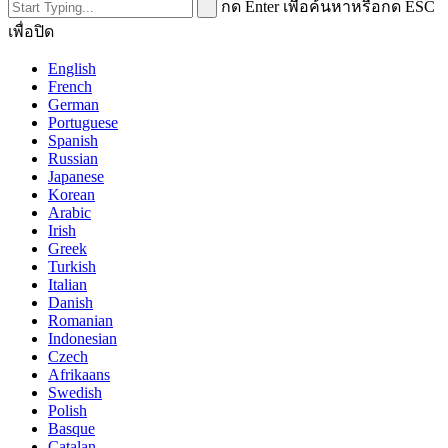
กด Enter เพื่อค้นหาหรือกด ESC
เพื่อปิด
English
French
German
Portuguese
Spanish
Russian
Japanese
Korean
Arabic
Irish
Greek
Turkish
Italian
Danish
Romanian
Indonesian
Czech
Afrikaans
Swedish
Polish
Basque
Catalan