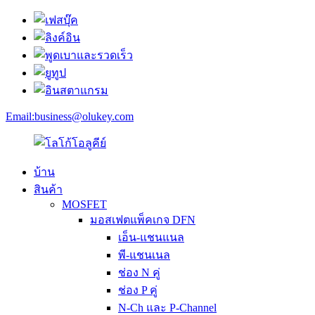
Email:
business@olukey.com
บ้าน
สินค้า
MOSFET
มอสเฟตแพ็คเกจ DFN
เอ็น-แชนแนล
พี-แชนเนล
ช่อง N คู่
ช่อง P คู่
N-Ch และ P-Channel